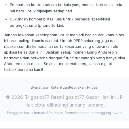
Pembaruan konten secara berkala yang memastikan selalu ada
hal baru untuk dijelajahi setiap hari.
Dukungan kompatibilitas luas untuk berbagai spesifikasi
perangkat smartphone terkini.
Jangan lewatkan kesempatan untuk menjadi bagian dari komunitas
hiburan paling dinamis saat ini. Unduh RPRR sekarang juga dan
rasakan sendiri kemudahan serta keseruan yang ditawarkan oleh
aplikasi kelas dunia ini. Jadikan setiap momen luang Anda lebih
bermakna dan berwarna dengan fitur-fitur canggih yang hanya bisa
Anda temukan di sini. Selamat menikmati pengalaman digital
terbaik bersama kami!
Syarat dan Ketentuan
Kebijakan Privasi
© 2026 🎯 goslot77 Resmi goslot77 Gacor Hari Ini JP.
Hak cipta dilindungi undang-undang.
Pengguna harus berusia 18+ tahun. Bermain secara bertanggung jawab.