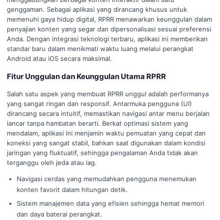
genggaman. Sebagai aplikasi yang dirancang khusus untuk
memenuhi gaya hidup digital, RPRR menawarkan keunggulan dalam
penyajian konten yang segar dan dipersonalisasi sesuai preferensi
Anda. Dengan integrasi teknologi terbaru, aplikasi ini memberikan
standar baru dalam menikmati waktu luang melalui perangkat
Android atau iOS secara maksimal.
Fitur Unggulan dan Keunggulan Utama RPRR
Salah satu aspek yang membuat RPRR unggul adalah performanya
yang sangat ringan dan responsif. Antarmuka pengguna (UI)
dirancang secara intuitif, memastikan navigasi antar menu berjalan
lancar tanpa hambatan berarti. Berkat optimasi sistem yang
mendalam, aplikasi ini menjamin waktu pemuatan yang cepat dan
koneksi yang sangat stabil, bahkan saat digunakan dalam kondisi
jaringan yang fluktuatif, sehingga pengalaman Anda tidak akan
terganggu oleh jeda atau lag.
Navigasi cerdas yang memudahkan pengguna menemukan
konten favorit dalam hitungan detik.
Sistem manajemen data yang efisien sehingga hemat memori
dan daya baterai perangkat.